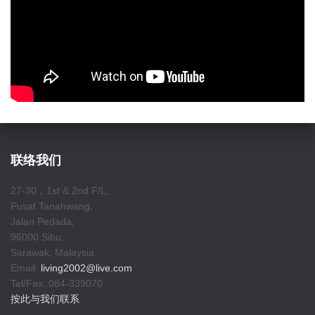
联络我们
27-30，1st & 2nd F/L,
Pusat Tanahwang,
Jalan Pedada,
96000 Sibu,
Sarawak, Malaysia.
Email:
living2002@live.com
Tel/Fax: 084-339070
按此与我们联系