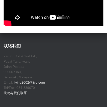
联络我们
27-30，1st & 2nd F/L,
Pusat Tanahwang,
Jalan Pedada,
96000 Sibu,
Sarawak, Malaysia.
Email:
living2002@live.com
Tel/Fax: 084-339070
按此与我们联系