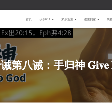
首页
认识611
来亲近主
进主的家
装
诫：手归神 𝐆𝐢𝐯𝐞 𝐇𝐚𝐧𝐝