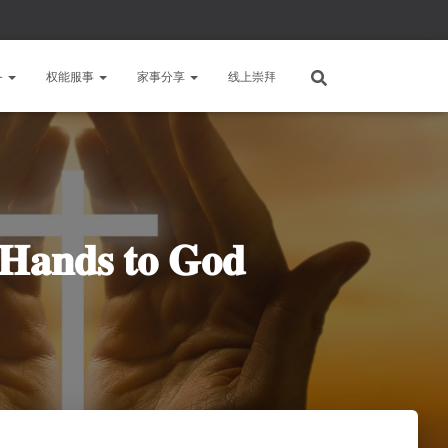
备
权能服事
家事分享
线上崇拜
 𝐭𝐨 𝐆𝐨𝐝