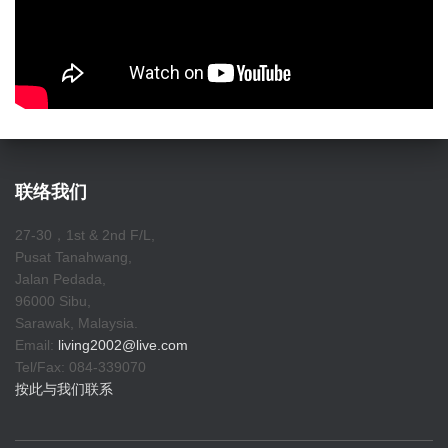
联络我们
27-30，1st & 2nd F/L,
Pusat Tanahwang,
Jalan Pedada,
96000 Sibu,
Sarawak, Malaysia.
Email:
living2002@live.com
Tel/Fax: 084-339070
按此与我们联系