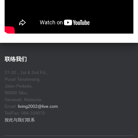
联络我们
27-30，1st & 2nd F/L,
Pusat Tanahwang,
Jalan Pedada,
96000 Sibu,
Sarawak, Malaysia.
Email:
living2002@live.com
Tel/Fax: 084-339070
按此与我们联系