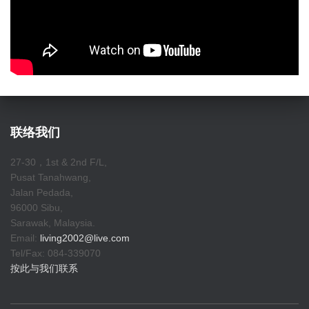
联络我们
27-30，1st & 2nd F/L,
Pusat Tanahwang,
Jalan Pedada,
96000 Sibu,
Sarawak, Malaysia.
Email:
living2002@live.com
Tel/Fax: 084-339070
按此与我们联系