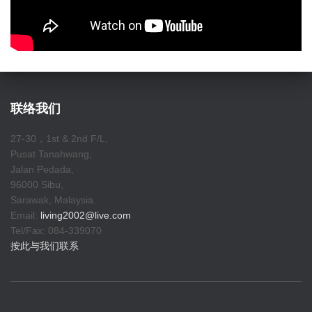
联络我们
27-30，1st & 2nd F/L,
Pusat Tanahwang,
Jalan Pedada,
96000 Sibu,
Sarawak, Malaysia.
Email:
living2002@live.com
Tel/Fax: 084-339070
按此与我们联系