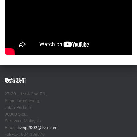
联络我们
27-30，1st & 2nd F/L,
Pusat Tanahwang,
Jalan Pedada,
96000 Sibu,
Sarawak, Malaysia.
Email:
living2002@live.com
Tel/Fax: 084-339070