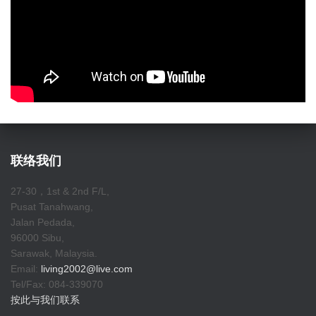
联络我们
27-30，1st & 2nd F/L,
Pusat Tanahwang,
Jalan Pedada,
96000 Sibu,
Sarawak, Malaysia.
Email:
living2002@live.com
Tel/Fax: 084-339070
按此与我们联系