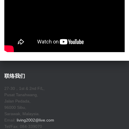
联络我们
27-30，1st & 2nd F/L,
Pusat Tanahwang,
Jalan Pedada,
96000 Sibu,
Sarawak, Malaysia.
Email:
living2002@live.com
Tel/Fax: 084-339070