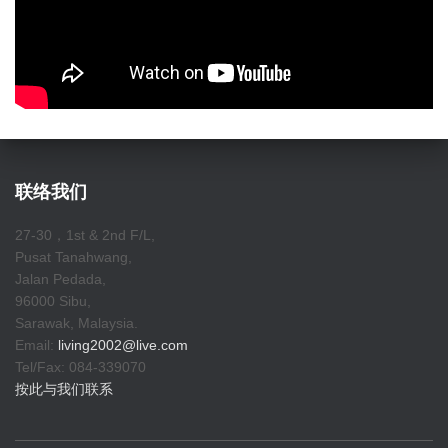
联络我们
27-30，1st & 2nd F/L,
Pusat Tanahwang,
Jalan Pedada,
96000 Sibu,
Sarawak, Malaysia.
Email:
living2002@live.com
Tel/Fax: 084-339070
按此与我们联系