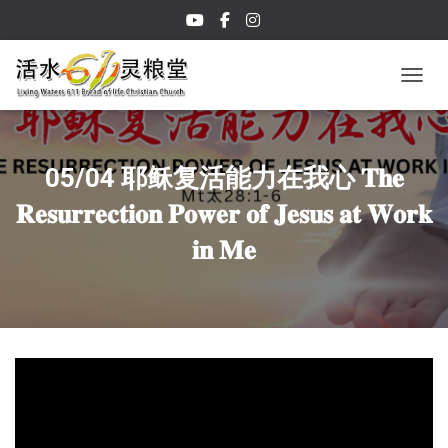
TOGGL
05/04 耶稣复活能力在我心 𝐓𝐡𝐞
𝐑𝐞𝐬𝐮𝐫𝐫𝐞𝐜𝐭𝐢𝐨𝐧 𝐏𝐨𝐰𝐞𝐫 𝐨𝐟 𝐉𝐞𝐬𝐮𝐬 𝐚𝐭 𝐖𝐨𝐫𝐤
𝐢𝐧 𝐌𝐞