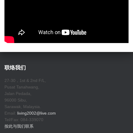
联络我们
27-30，1st & 2nd F/L,
Pusat Tanahwang,
Jalan Pedada,
96000 Sibu,
Sarawak, Malaysia.
Email:
living2002@live.com
Tel/Fax: 084-339070
按此与我们联系