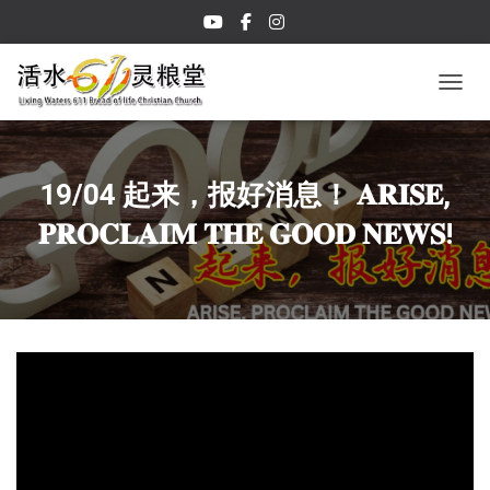
TOGGL
19/04 起来，报好消息！ 𝐀𝐑𝐈𝐒𝐄,
𝐏𝐑𝐎𝐂𝐋𝐀𝐈𝐌 𝐓𝐇𝐄 𝐆𝐎𝐎𝐃 𝐍𝐄𝐖𝐒!