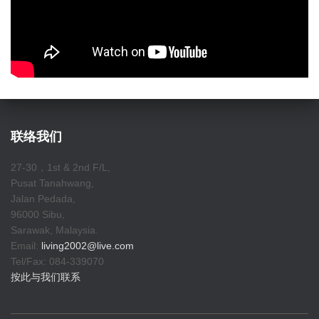
联络我们
27-30，1st & 2nd F/L,
Pusat Tanahwang,
Jalan Pedada,
96000 Sibu,
Sarawak, Malaysia.
Email:
living2002@live.com
Tel/Fax: 084-339070
按此与我们联系