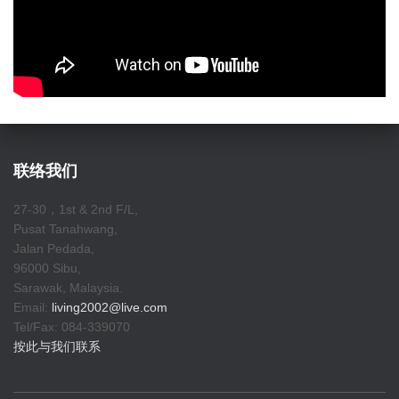
联络我们
27-30，1st & 2nd F/L,
Pusat Tanahwang,
Jalan Pedada,
96000 Sibu,
Sarawak, Malaysia.
Email:
living2002@live.com
Tel/Fax: 084-339070
按此与我们联系