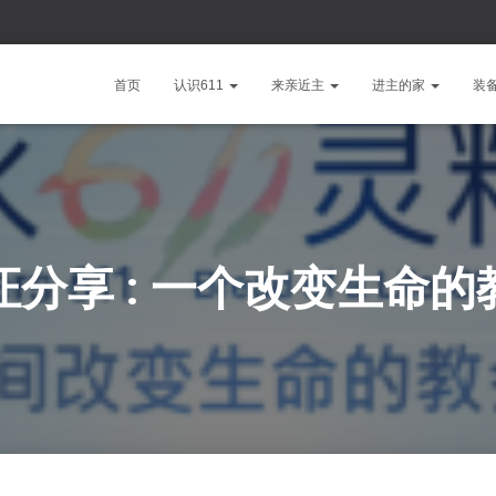
首页
认识611
来亲近主
进主的家
装
证分享 : 一个改变生命的