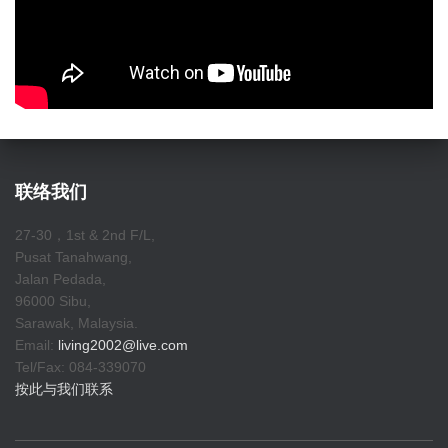
联络我们
27-30，1st & 2nd F/L,
Pusat Tanahwang,
Jalan Pedada,
96000 Sibu,
Sarawak, Malaysia.
Email:
living2002@live.com
Tel/Fax: 084-339070
按此与我们联系