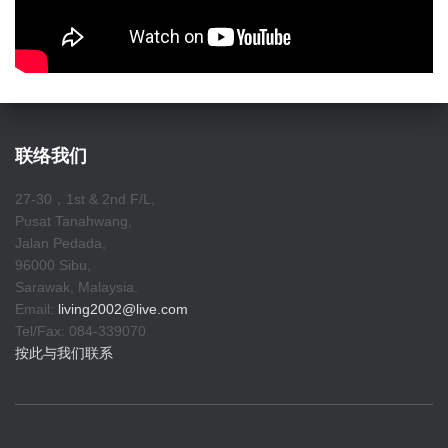
联络我们
27-30，1st & 2nd F/L,
Pusat Tanahwang,
Jalan Pedada,
96000 Sibu,
Sarawak, Malaysia.
Email:
living2002@live.com
Tel/Fax: 084-339070
按此与我们联系