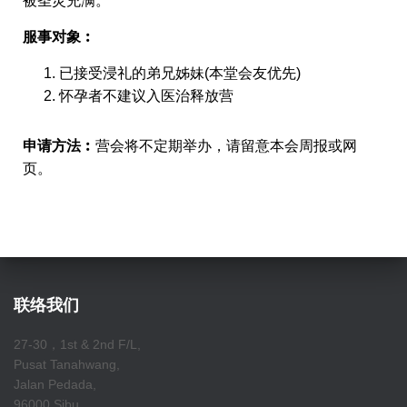
被圣灵充满。
服事对象︰
已接受浸礼的弟兄姊妹(本堂会友优先)
怀孕者不建议入医治释放营
申请方法︰
营会将不定期举办，请留意本会周报或网
页。
联络我们
27-30，1st & 2nd F/L,
Pusat Tanahwang,
Jalan Pedada,
96000 Sibu,