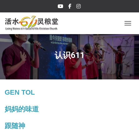
TOGGL
认识611
GEN TOL
妈妈的味道
跟随神