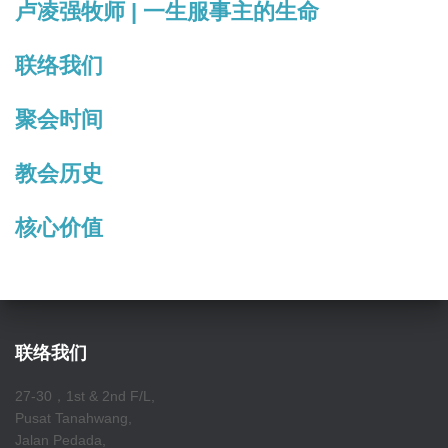
卢凌强牧师 | 一生服事主的生命
联络我们
聚会时间
教会历史
核心价值
联络我们
27-30，1st & 2nd F/L,
Pusat Tanahwang,
Jalan Pedada,