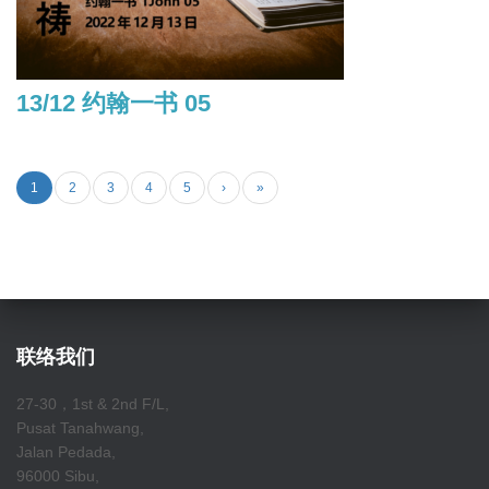
13/12 约翰一书 05
1
2
3
4
5
›
»
联络我们
27-30，1st & 2nd F/L,
Pusat Tanahwang,
Jalan Pedada,
96000 Sibu,