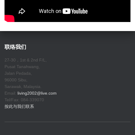
联络我们
27-30，1st & 2nd F/L,
Pusat Tanahwang,
Jalan Pedada,
96000 Sibu,
Sarawak, Malaysia.
Email:
living2002@live.com
Tel/Fax: 084-339070
按此与我们联系