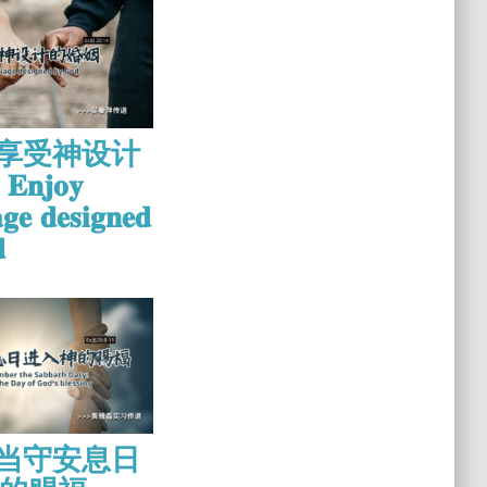
1 享受神设计
𝐣𝐨𝐲
𝐠𝐞 𝐝𝐞𝐬𝐢𝐠𝐧𝐞𝐝

1 当守安息日