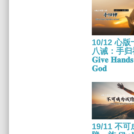
10/12 心
八诫：手归
𝐆𝐢𝐯𝐞 𝐇𝐚𝐧𝐝𝐬
𝐆𝐨𝐝
19/11 不