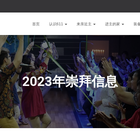
首页
认识611
来亲近主
进主的家
装
2023年崇拜信息