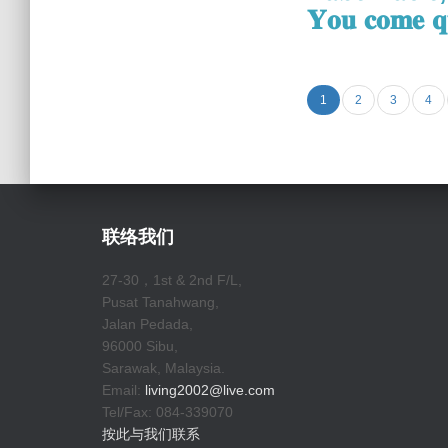
𝐘𝐨𝐮 𝐜𝐨𝐦𝐞 𝐪
1
2
3
4
联络我们
27-30，1st & 2nd F/L,
Pusat Tanahwang,
Jalan Pedada,
96000 Sibu,
Sarawak, Malaysia.
Email:
living2002@live.com
Tel/Fax: 084-339070
按此与我们联系