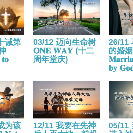
版十诫第
03/12 迈向生命树
26/1
神
𝐎𝐍𝐄 𝐖𝐀𝐘 (十二
的婚姻 𝐄
 𝐭𝐨
周年堂庆)
𝐌𝐚𝐫𝐫𝐢𝐚
𝐛𝐲 𝐆𝐨
可成为该
12/11 我要在先神
05/1