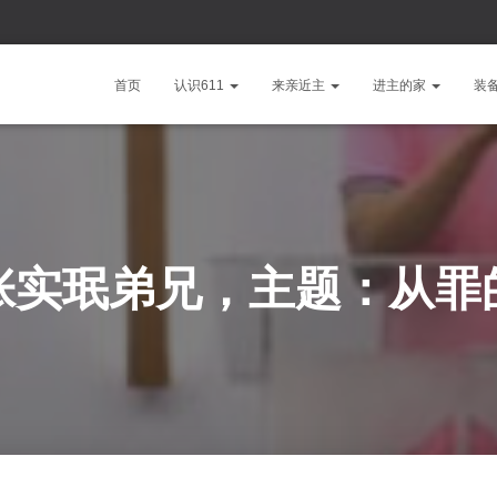
首页
认识611
来亲近主
进主的家
装
张实珉弟兄，主题：从罪