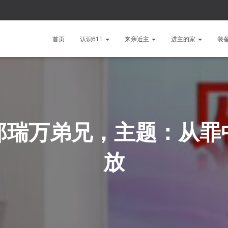
首页
认识611
来亲近主
进主的家
装
郑瑞万弟兄，主题：从罪
放