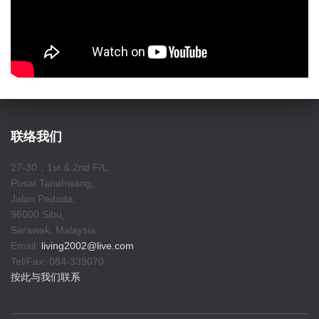
联络我们
27-30，1st & 2nd F/L,
Pusat Tanahwang,
Jalan Pedada,
96000 Sibu,
Sarawak, Malaysia.
Email:
living2002@live.com
Tel/Fax: 084-339070
按此与我们联系