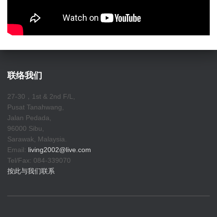
联络我们
27-30，1st & 2nd F/L,
Pusat Tanahwang,
Jalan Pedada,
96000 Sibu,
Sarawak, Malaysia.
Email:
living2002@live.com
Tel/Fax: 084-339070
按此与我们联系