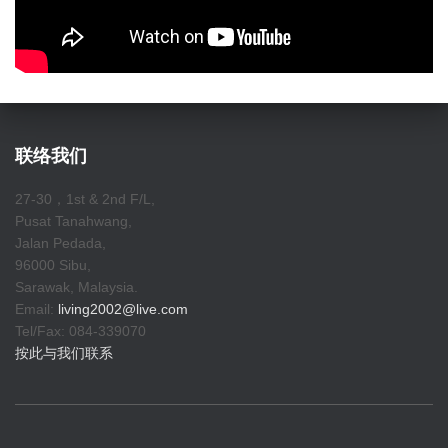
联络我们
27-30，1st & 2nd F/L,
Pusat Tanahwang,
Jalan Pedada,
96000 Sibu,
Sarawak, Malaysia.
Email:
living2002@live.com
Tel/Fax: 084-339070
按此与我们联系