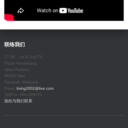
联络我们
27-30，1st & 2nd F/L,
Pusat Tanahwang,
Jalan Pedada,
96000 Sibu,
Sarawak, Malaysia.
Email:
living2002@live.com
Tel/Fax: 084-339070
按此与我们联系