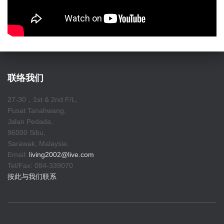
联络我们
27-30，1st & 2nd F/L,
Pusat Tanahwang,
Jalan Pedada,
96000 Sibu,
Sarawak, Malaysia.
Email:
living2002@live.com
Tel/Fax: 084-339070
按此与我们联系