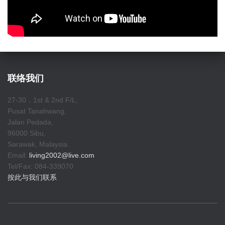
联络我们
27-30，1st & 2nd F/L,
Pusat Tanahwang,
Jalan Pedada,
96000 Sibu,
Sarawak, Malaysia.
Email:
living2002@live.com
Tel/Fax: 084-339070
按此与我们联系